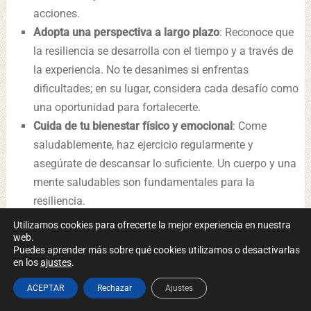
acciones.
Adopta una perspectiva a largo plazo
: Reconoce que
la resiliencia se desarrolla con el tiempo y a través de
la experiencia. No te desanimes si enfrentas
dificultades; en su lugar, considera cada desafío como
una oportunidad para fortalecerte.
Cuida de tu bienestar físico y emocional
: Come
saludablemente, haz ejercicio regularmente y
asegúrate de descansar lo suficiente. Un cuerpo y una
mente saludables son fundamentales para la
resiliencia.
Cultiva la gratitud:
Practica el hábito de la gratitud
Utilizamos cookies para ofrecerte la mejor experiencia en nuestra
web.
diariamente. Reconoce y agradece las cosas positivas
Puedes aprender más sobre qué cookies utilizamos o desactivarlas
en tu vida, lo cual puede ayudar a mantener una
en los
ajustes
.
perspectiva positiva incluso en momentos difíciles.
ACEPTAR
Rechazar
Ajustes
Mantén una rutina equilibrada
: Tener una rutina