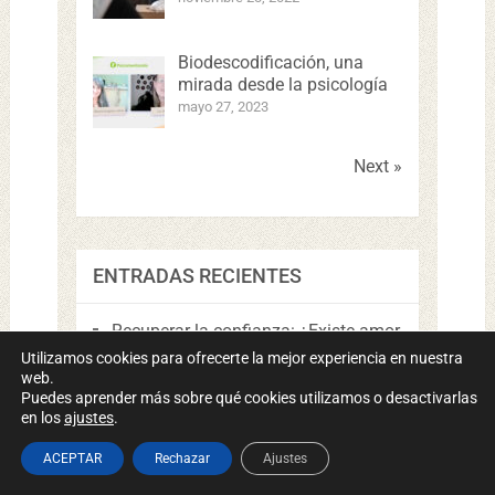
Biodescodificación, una
mirada desde la psicología
mayo 27, 2023
Next »
ENTRADAS RECIENTES
Recuperar la confianza: ¿Existe amor
cuando hay infidelidad?
Utilizamos cookies para ofrecerte la mejor experiencia en nuestra
web.
¿Te Cansas de Ceder o Explotar?
Puedes aprender más sobre qué cookies utilizamos o desactivarlas
Descubre el Poder Secreto de la
en los
ajustes
.
Asertividad para Conectar y Ser
Respetado
ACEPTAR
Rechazar
Ajustes
Resiliencia: Qué es, características y