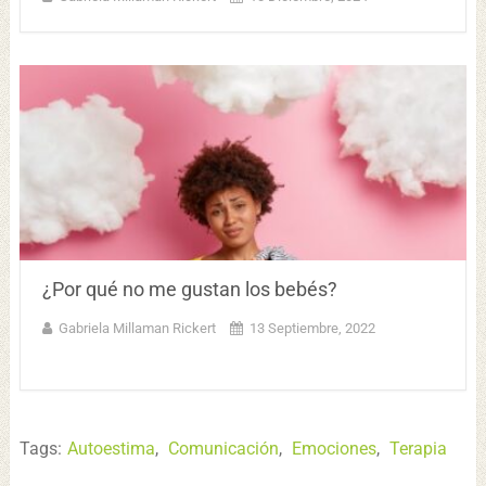
¿Por qué no me gustan los bebés?
Gabriela Millaman Rickert
13 Septiembre, 2022
Tags:
Autoestima
,
Comunicación
,
Emociones
,
Terapia