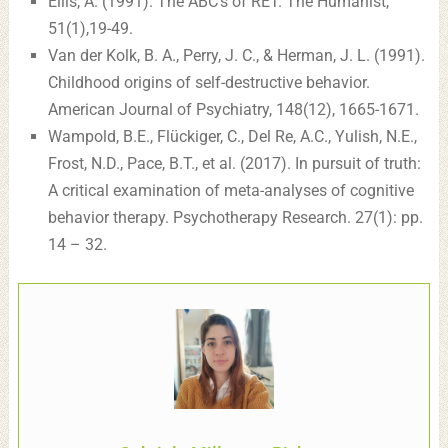
Ellis, A. (1991). The ABC’s of RET. The Humanist,
51(1),19-49.
Van der Kolk, B. A., Perry, J. C., & Herman, J. L. (1991).
Childhood origins of self-destructive behavior.
American Journal of Psychiatry, 148(12), 1665-1671.
Wampold, B.E., Flückiger, C., Del Re, A.C., Yulish, N.E.,
Frost, N.D., Pace, B.T., et al. (2017). In pursuit of truth:
A critical examination of meta-analyses of cognitive
behavior therapy. Psychotherapy Research. 27(1): pp.
14 – 32.