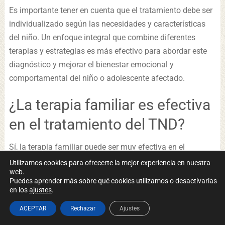
Es importante tener en cuenta que el tratamiento debe ser
individualizado según las necesidades y características
del niño. Un enfoque integral que combine diferentes
terapias y estrategias es más efectivo para abordar este
diagnóstico y mejorar el bienestar emocional y
comportamental del niño o adolescente afectado.
¿La terapia familiar es efectiva
en el tratamiento del TND?
Sí, la terapia familiar puede ser muy efectiva en el
tratamiento del Trastorno Negativista Desafiante (TND).
Utilizamos cookies para ofrecerte la mejor experiencia en nuestra
web.
La terapia familiar es un enfoque terapéutico que
Puedes aprender más sobre qué cookies utilizamos o desactivarlas
involucra a todos los miembros de la familia para abordar
en los
ajustes
.
los desafíos y conflictos que pueden estar contribuyendo
ACEPTAR
Rechazar
Ajustes
al comportamiento desafiante del niño o adolescente con