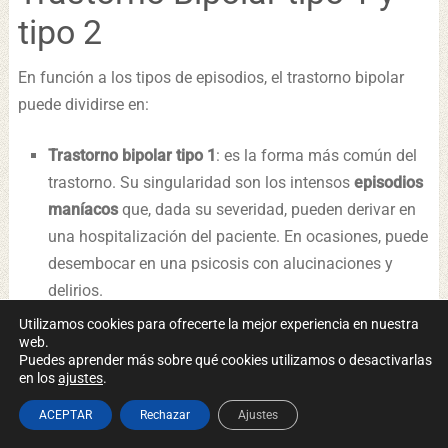
tipo 2
En función a los tipos de episodios, el trastorno bipolar
puede dividirse en:
Trastorno bipolar tipo 1
: es la forma más común del
trastorno. Su singularidad son los intensos
episodios
maníacos
que, dada su severidad, pueden derivar en
una hospitalización del paciente. En ocasiones, puede
desembocar en una psicosis con alucinaciones y
delirios.
Luego de un tiempo, estas etapas son seguidas por
Utilizamos cookies para ofrecerte la mejor experiencia en nuestra
web.
episodios depresivos
o mixtos.
Puedes aprender más sobre qué cookies utilizamos o desactivarlas
Trastorno bipolar tipo 2
: se caracteriza por
episodios
en los
ajustes
.
hipomaníacos
, que no llegan a ser tan graves como
ACEPTAR
Rechazar
Ajustes
los maníacos como para requerir hospitalización. Al