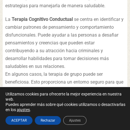
estrategias para manejarla de manera saludable.
La
Terapia Cognitivo Conductual
se centra en identificar y
cambiar patrones de pensamiento y comportamiento
disfuncionales. Puede ayudar a las personas a desafiar
pensamientos y creencias que pueden estar
contribuyendo a su atracción hacia criminales y
desarrollar habilidades para tomar decisiones más
saludables en sus relaciones.
En algunos casos, la terapia de grupo puede ser
beneficiosa. Esto proporciona un entorno seguro para que
las personas compartan sus experiencias y aprendan de
Utilizamos cookies para ofrecerte la mejor experiencia en nuestra
otros que pueden estar pasando por situaciones similares.
web.
Puedes aprender más sobre qué cookies utilizamos o desactivarlas
Las personas que experimentan hibristofilia pueden
en los
ajustes
.
sentirse aisladas o incomprendidas debido a la naturaleza
inusual de su atracción. Ofrecer apoyo emocional les
ACEPTAR
Rechazar
Ajustes
ayuda a sentirse menos solitarias en sus luchas y