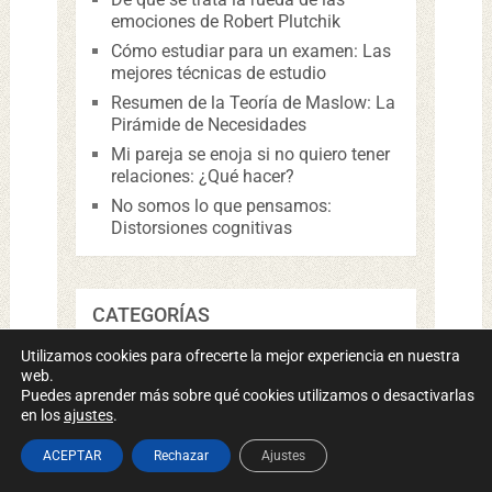
emociones de Robert Plutchik
Cómo estudiar para un examen: Las
mejores técnicas de estudio
Resumen de la Teoría de Maslow: La
Pirámide de Necesidades
Mi pareja se enoja si no quiero tener
relaciones: ¿Qué hacer?
No somos lo que pensamos:
Distorsiones cognitivas
CATEGORÍAS
Utilizamos cookies para ofrecerte la mejor experiencia en nuestra
Conceptos y Teorías
web.
Puedes aprender más sobre qué cookies utilizamos o desactivarlas
Crianza y Etapas Vitales
en los
ajustes
.
Desarrollo Personal y Emociones
Psicología Aplicada
ACEPTAR
Rechazar
Ajustes
Relaciones y Vínculos