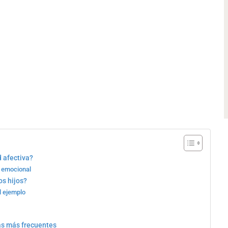
d afectiva?
n emocional
os hijos?
l ejemplo
as más frecuentes