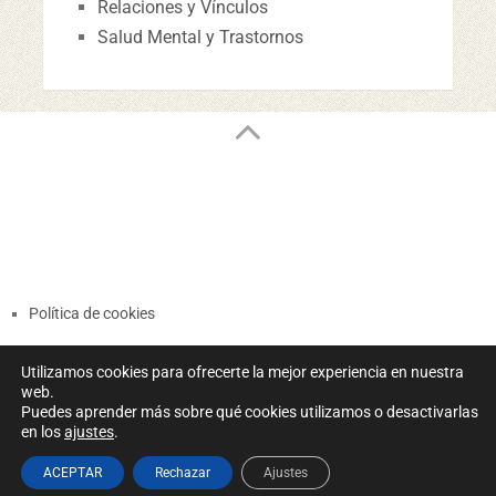
Relaciones y Vínculos
Salud Mental y Trastornos
Política de cookies
Términos y Condiciones
Utilizamos cookies para ofrecerte la mejor experiencia en nuestra
Política de Privacidad
web.
Puedes aprender más sobre qué cookies utilizamos o desactivarlas
en los
ajustes
.
ACEPTAR
Rechazar
Ajustes
Psicomentando notas de psicología
Copyright © 2026.