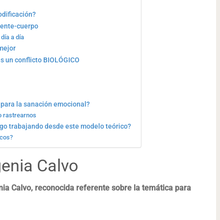
odificación?
mente-cuerpo
día a día
mejor
s un conflicto BIOLÓGICO
 para la sanación emocional?
o rastrearnos
ogo trabajando desde este modelo teórico?
icos?
genia Calvo
nia Calvo, reconocida referente sobre la temática para